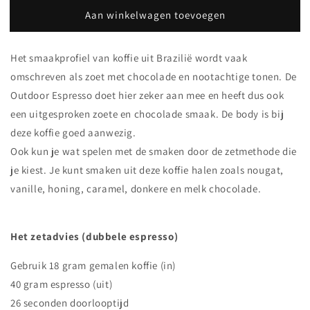
voor
voor
Aan winkelwagen toevoegen
Outdoor
Outdoor
Espresso
Espresso
500
500
Het smaakprofiel van koffie uit Brazilië wordt vaak
gram
gram
omschreven als zoet met chocolade en nootachtige tonen. De
Outdoor Espresso doet hier zeker aan mee en heeft dus ook
een uitgesproken zoete en chocolade smaak. De body is bij
deze koffie goed aanwezig.
Ook kun je wat spelen met de smaken door de zetmethode die
je kiest. Je kunt smaken uit deze koffie halen zoals nougat,
vanille, honing, caramel, donkere en melk chocolade.
Het zetadvies (dubbele espresso)
Gebruik 18 gram gemalen koffie (in)
40 gram espresso (uit)
26 seconden doorlooptijd